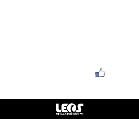
הערכת שווי דירה
פרטי התקשרות
052-6280168
yaelya1212@gmail.com
סניף תל אביב : הלוחמים 1
סניף חולון : אילת 36
עשו לנו לייק