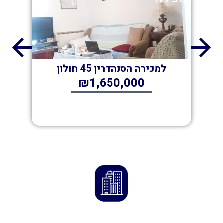
ון
למכירה הסנהדרין 45 חולון
למ
 3 חדרים
ד
₪1,650,000
וד