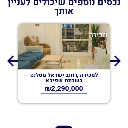
נכסים נוספים שיכולים לעניין
אותך
מכירה
מכי
למכירה ,רחוב ישראל מסלנט
דוד
בשכונת שפירא
₪2,290,000
000