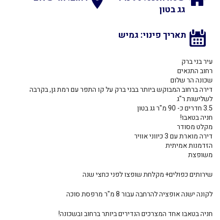
גג בטון
תאריך פינוי: גמיש
עיר בני ברק
רחוב התנאים
שכונה הר שלום
דירה ברחוב המבוקש ביותר בבני ברק על קו התפר עם רמת גן, בקרבה
לשלישות ר"ג
3.5 חדרים כ- 90 מ"ר גג בטון
חניה בטאבו!
מקלט מסודר
דירה מוארת עם 3 כיווני אוויר
הזדמנות אמיתית
משופצת
שירותים כפולים+ מקלחת שופצו לפני כחצי שנה
לקונה ישנה אופציה להרחבה עבור 8 מ"ר מרפסת סוכה
חניה בטאבו אחד המצרכים הנדירים ביותר ברחוב ובשכונה!