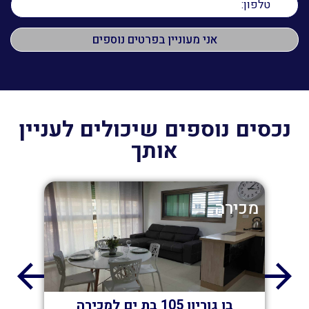
נכסים נוספים שיכולים לעניין
אותך
מכירה
מכי
ת
בן גוריון 105 בת ים למכירה