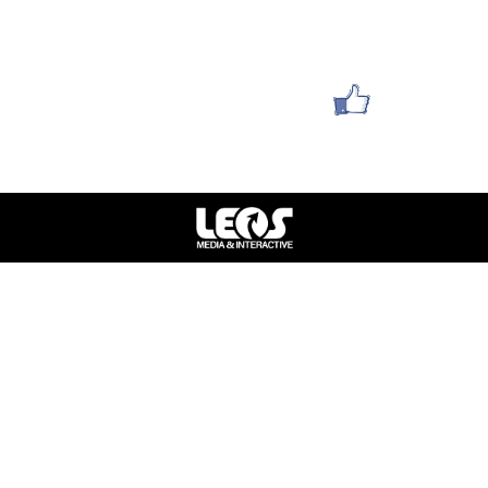
סניף תל אביב : הלוחמים 1
סניף חולון : אילת 36
עשו לנו לייק