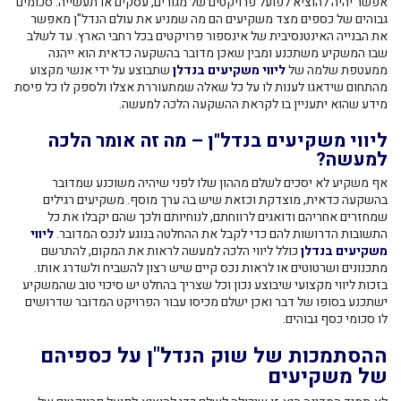
אפשר יהיה להוציא לפועל פרויקטים של מגורים, עסקים או תעשייה. סכומים
גבוהים של כספים מצד משקיעים הם מה שמניע את עולם הנדל"ן מאפשר
את הבנייה האינטנסיבית של אינספור פרויקטים בכל רחבי הארץ. עד לשלב
שבו המשקיע משתכנע ומבין שאכן מדובר בהשקעה כדאית הוא ייהנה
ממעטפת שלמה של
ליווי משקיעים בנדלן
שתבוצע על ידי אנשי מקצוע
מהתחום שידאגו לענות לו על כל שאלה שמתעוררת אצלו ולספק לו כל פיסת
מידע שהוא יתעניין בו לקראת ההשקעה הלכה למעשה.
ליווי משקיעים בנדל"ן – מה זה אומר הלכה
למעשה?
אף משקיע לא יסכים לשלם מההון שלו לפני שיהיה משוכנע שמדובר
בהשקעה כדאית, מוצדקת וכזאת שיש בה ערך מוסף. משקיעים רגילים
שמחזרים אחריהם ודואגים לרווחתם, לנוחיותם ולכך שהם יקבלו את כל
התשובות הדרושות להם כדי לקבל את ההחלטה בנוגע לנכס המדובר.
ליווי
משקיעים בנדלן
כולל ליווי הלכה למעשה לראות את המקום, להתרשם
מתכנונים ושרטוטים או לראות נכס קיים שיש רצון להשביח ולשדרג אותו.
בזכות ליווי מקצועי שיבוצע נכון וכל שצריך בהחלט יש סיכוי טוב שהמשקיע
ישתכנע בסופו של דבר ואכן ישלם מכיסו עבור הפרויקט המדובר שדרושים
לו סכומי כסף גבוהים.
ההסתמכות של שוק הנדל"ן על כספיהם
של משקיעים