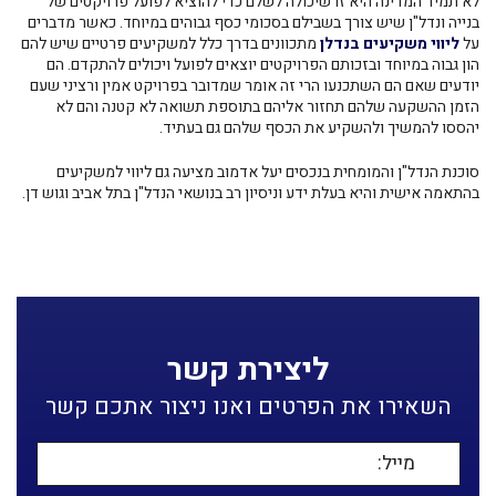
לא תמיד המדינה היא זו שיכולה לשלם כדי להוציא לפועל פרויקטים של
בנייה ונדל"ן שיש צורך בשבילם בסכומי כסף גבוהים במיוחד. כאשר מדברים
על
ליווי משקיעים בנדלן
מתכוונים בדרך כלל למשקיעים פרטיים שיש להם
הון גבוה במיוחד ובזכותם הפרויקטים יוצאים לפועל ויכולים להתקדם. הם
יודעים שאם הם השתכנעו הרי זה אומר שמדובר בפרויקט אמין ורציני שעם
הזמן ההשקעה שלהם תחזור אליהם בתוספת תשואה לא קטנה והם לא
יהססו להמשיך ולהשקיע את הכסף שלהם גם בעתיד.
סוכנת הנדל"ן והמומחית בנכסים יעל אדמוב מציעה גם ליווי למשקיעים
בהתאמה אישית והיא בעלת ידע וניסיון רב בנושאי הנדל"ן בתל אביב וגוש דן.
ליצירת קשר
השאירו את הפרטים ואנו ניצור אתכם קשר