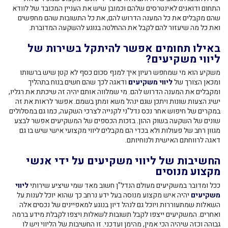
התחום ודואגים לאינטרסים שלהם וכמובן שיש את העניין המכובד של לוודא
שהם מקבלים את כל המענה הדרוש להם, את כל התשובות שהם מחפשים
ואת כל מה שיעזור להם לקבל את ההחלטה בנוגע להשקעה המדוברת.
באילו תחומים אפשר להיתקל בשירות של
ליווי משקיעים?
משקיע הוא מי שמחפש רעיון איך למנף סכום כסף לא קטן שיש ברשותו
ומכאן הצורך של
ליווי משקיעים
ודאגה לכך שהם חשים בנוח בתהליך
ומקבלים את המענה הדרוש להם. מי שמלווה אותם יהיה זה שיכתת את רגליו,
ישיג הצעות שונות ויתכן שגם ינהל משא ומתן בשמם. אפשר לראות את זה
במקרים של חיפוש אחר נכס נדל"ני לקנייה לצרכי השקעה, כמו גם במסלולים
שונים של השקעה בשוק ההון. בזכות הכספים של המשקיעים אפשר לבצע
מגוון רחב של פעולות ולא בכדי הם מקבלים ליווי מקצועי אישי שיש בו גם
דאגה לרווחתם האישית ולנוחיותם.
החשיבות של ליווי משקיעים על ידי אנשי
מקצוע מנוסים
ככל ומדובר במשקיעים מעולם הנדל"ן חשוב מאד שמי שיציע שירותי
ליווי
משקיעים
יהיה איש מקצוע מנוסה בעל ידע נרחב כך שהוא יוכל לענות על
השאלות שמתעוררות ויוכל גם לנהל דיון בנוגע למאפיינים של נכסים אלה
ואחרים. המשקיעים ייצפו לקבל תשובות לשאלות ויצפו לקבלת מידע ברמה
גבוהה וכזה שיהיה הכי אמין, מהימן ועדכני. זו החשיבות של הליווי ויש לו