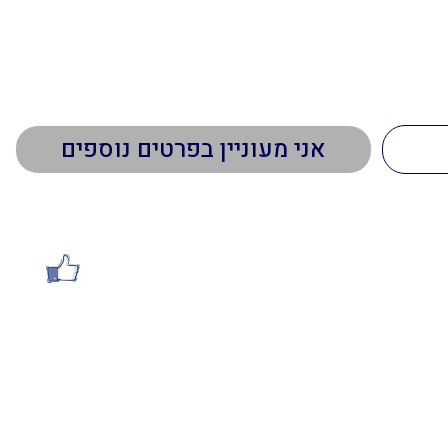
ר אתכם קשר
טי התקשרות
עשו לנו לייק
052-6280168
yaelya1212@gmail.c
ניף תל אביב : הלוחמים