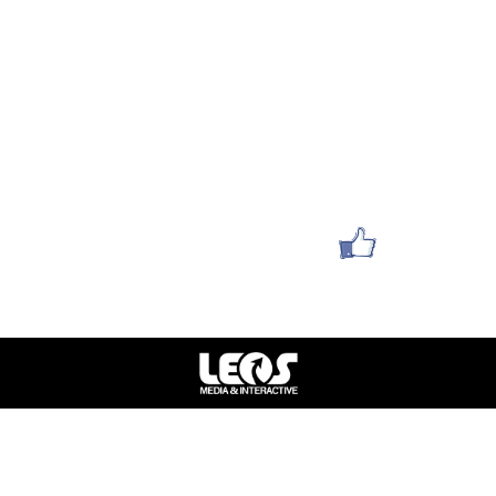
פרטי התקשרות
052-6280168
yaelya1212@gmail.com
סניף תל אביב : הלוחמים 1
סניף חולון : אילת 36
עשו לנו לייק