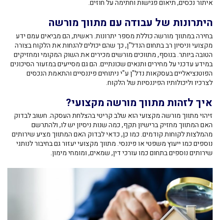
איתור נכסים, תיאום פגישות וחתימה על חוזים.
היתרונות של עבודה עם מתווך מורשה
בחירה במתווך מורשה כוללת מספר יתרונות. ראשית, הם מביאים עמם ידע
מקצועי וניסיון רב בתחום הנדל"ן, כך שהם יכולים להנחות את הלקוח בצורה
הטובה ביותר. בנוסף, מתווכים מורשים מכירים את השוק המקומי ומחזיקים
במידע עדכני על מחירים ותנאים שכונתיים. הם גם מסייעים במזעור הסיכונים
הפוטנציאליים בעסקאות נדל"ן ע"י ניתוחים פיננסיים והתאמת הנכסים
לצרכיו וליכולותיו הפיננסיות של הלקוח.
איך לזהות מתווך מורשה מקצועי?
זיהוי מתווך מורשה מקצועי הוא שלב קריטי בהצלחת העסקה. חשוב לבדוק
האם המתווך מחזיק ברישיון תקף, כמה שנות ניסיון יש לו, ולהתרשם
מהמלצות לקוחות קודמים. כמו כן, כדאי לבדוק האם המתווך מציע שירותים
נוספים כמו ייעוץ משפטי או פיננסי. מתווך מקצועי יעזור גם בחיבור לנותני
שירותים נוספים בתחום כמו עורכי דין, שמאים, ומומחי מימון.