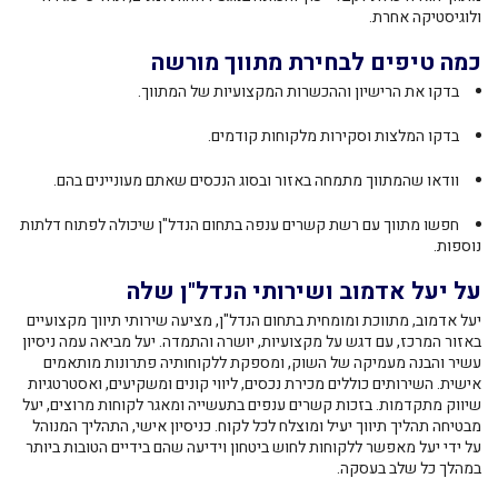
ולוגיסטיקה אחרת.
כמה טיפים לבחירת מתווך מורשה
בדקו את הרישיון וההכשרות המקצועיות של המתווך.
בדקו המלצות וסקירות מלקוחות קודמים.
וודאו שהמתווך מתמחה באזור ובסוג הנכסים שאתם מעוניינים בהם.
חפשו מתווך עם רשת קשרים ענפה בתחום הנדל"ן שיכולה לפתוח דלתות
נוספות.
על יעל אדמוב ושירותי הנדל"ן שלה
יעל אדמוב, מתווכת ומומחית בתחום הנדל"ן, מציעה שירותי תיווך מקצועיים
באזור המרכז, עם דגש על מקצועיות, יושרה והתמדה. יעל מביאה עמה ניסיון
עשיר והבנה מעמיקה של השוק, ומספקת ללקוחותיה פתרונות מותאמים
אישית. השירותים כוללים מכירת נכסים, ליווי קונים ומשקיעים, ואסטרטגיות
שיווק מתקדמות. בזכות קשרים ענפים בתעשייה ומאגר לקוחות מרוצים, יעל
מבטיחה תהליך תיווך יעיל ומוצלח לכל לקוח. כניסיון אישי, התהליך המנוהל
על ידי יעל מאפשר ללקוחות לחוש ביטחון וידיעה שהם בידיים הטובות ביותר
במהלך כל שלב בעסקה.