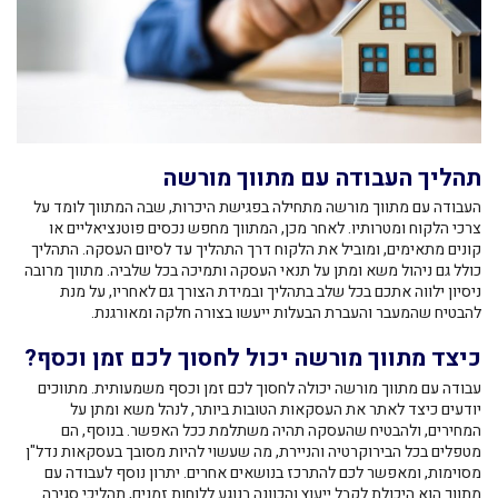
תהליך העבודה עם מתווך מורשה
העבודה עם מתווך מורשה מתחילה בפגישת היכרות, שבה המתווך לומד על
צרכי הלקוח ומטרותיו. לאחר מכן, המתווך מחפש נכסים פוטנציאליים או
קונים מתאימים, ומוביל את הלקוח דרך התהליך עד לסיום העסקה. התהליך
כולל גם ניהול משא ומתן על תנאי העסקה ותמיכה בכל שלביה. מתווך מרובה
ניסיון ילווה אתכם בכל שלב בתהליך ובמידת הצורך גם לאחריו, על מנת
להבטיח שהמעבר והעברת הבעלות ייעשו בצורה חלקה ומאורגנת.
כיצד מתווך מורשה יכול לחסוך לכם זמן וכסף?
עבודה עם מתווך מורשה יכולה לחסוך לכם זמן וכסף משמעותית. מתווכים
יודעים כיצד לאתר את העסקאות הטובות ביותר, לנהל משא ומתן על
המחירים, ולהבטיח שהעסקה תהיה משתלמת ככל האפשר. בנוסף, הם
מטפלים בכל הבירוקרטיה והניירת, מה שעשוי להיות מסובך בעסקאות נדל"ן
מסוימות, ומאפשר לכם להתרכז בנושאים אחרים. יתרון נוסף לעבודה עם
מתווך הוא היכולת לקבל ייעוץ והכוונה בנוגע ללוחות זמנים, תהליכי סגירה